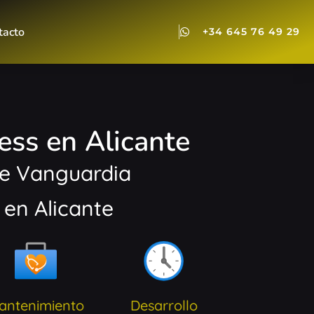
tacto
+34 645 76 49 29
ss en Alicante
de Vanguardia
en Alicante
antenimiento
Desarrollo