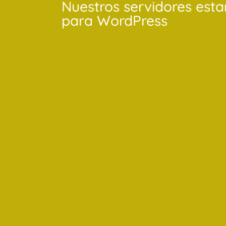
Nuestros servidores est
para WordPress
Es por ello que te podemos g
rendiminto.