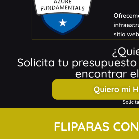
Ofrecemo
infraest
sitio we
¿Qui
Solicita tu presupuest
encontrar el
Quiero mi 
Solicit
FLIPARAS CON