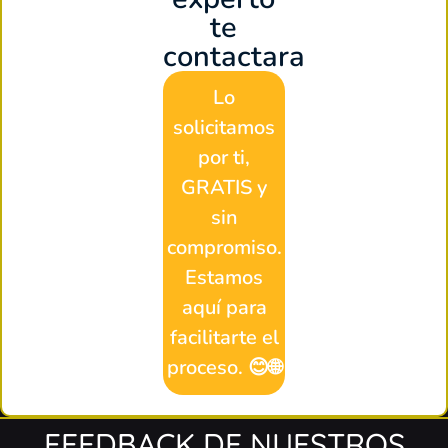
te
contactara
Lo
solicitamos
por ti,
GRATIS y
sin
compromiso.
Estamos
aquí para
facilitarte el
proceso. 😊🌐
FEEDBACK DE NUESTROS