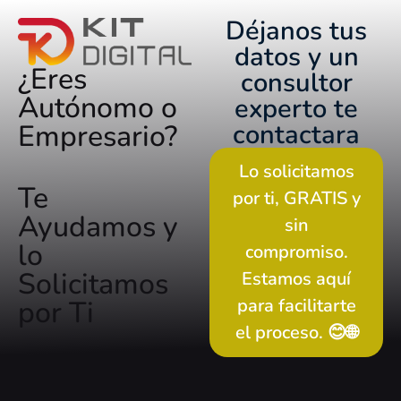
Déjanos tus
datos y un
¿Eres
consultor
Autónomo o
experto te
contactara
Empresario?
Lo solicitamos
Te
por ti, GRATIS y
Ayudamos y
sin
lo
compromiso.
Solicitamos
Estamos aquí
para facilitarte
por Ti
el proceso. 😊🌐