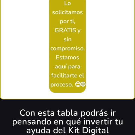
Lo
solicitamos
por ti,
GRATIS y
sin
compromiso.
Estamos
aquí para
facilitarte el
proceso. 😊🌐
Con esta tabla podrás ir
pensando en qué invertir tu
ayuda del Kit Digital