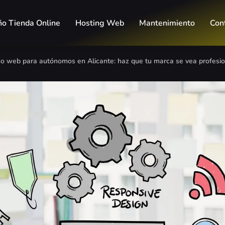
ño Tienda Online
Hosting Web
Mantenimiento
Con
o web para autónomos en Alicante: haz que tu marca se vea profesio